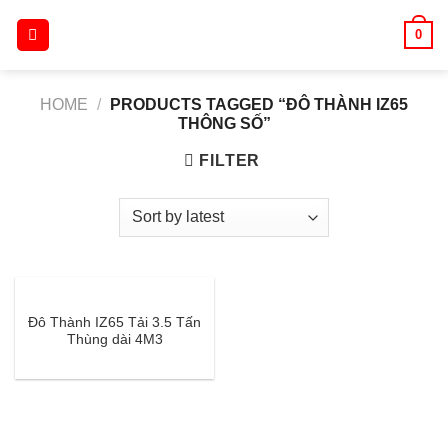
Skip
0
to
content
HOME
/
PRODUCTS TAGGED “ĐÔ THÀNH IZ65
THÔNG SỐ”
FILTER
Đô Thành IZ65 Tải 3.5 Tấn
Thùng dài 4M3