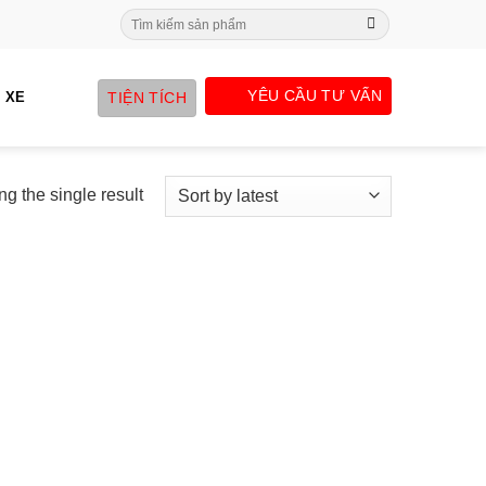
Search
for:
YÊU CẦU TƯ VẤN
TIỆN TÍCH
 XE
g the single result