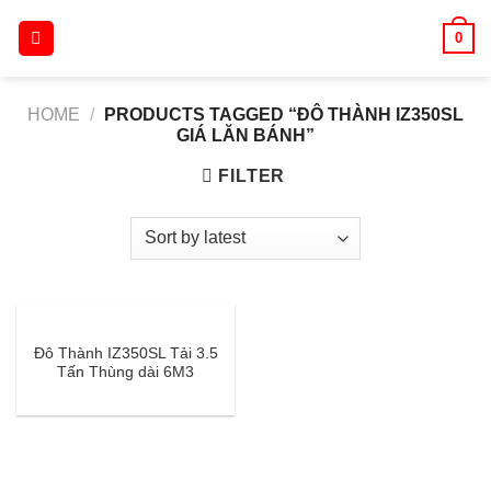
Skip
0
to
content
HOME
/
PRODUCTS TAGGED “ĐÔ THÀNH IZ350SL
GIÁ LĂN BÁNH”
FILTER
Đô Thành IZ350SL Tải 3.5
Tấn Thùng dài 6M3