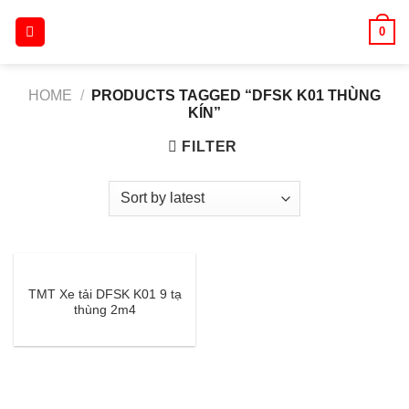
Skip
0
to
content
HOME
/
PRODUCTS TAGGED “DFSK K01 THÙNG
KÍN”
FILTER
TMT Xe tải DFSK K01 9 tạ
thùng 2m4