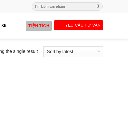
Search
for:
YÊU CẦU TƯ VẤN
TIỆN TÍCH
 XE
g the single result