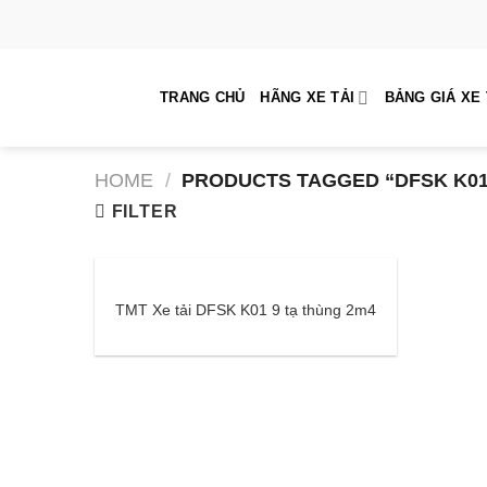
Skip
to
content
TRANG CHỦ
HÃNG XE TẢI
BẢNG GIÁ XE 
HOME
/
PRODUCTS TAGGED “DFSK K01
FILTER
TMT Xe tải DFSK K01 9 tạ thùng 2m4