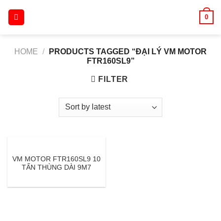
Skip
0
to
content
HOME
/
PRODUCTS TAGGED “ĐẠI LÝ VM MOTOR
FTR160SL9”
FILTER
VM MOTOR FTR160SL9 10
TẤN THÙNG DÀI 9M7