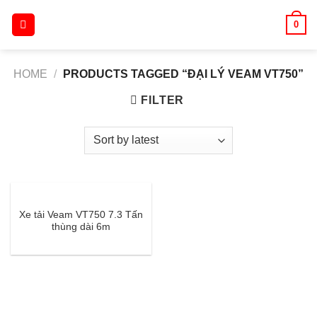
Skip
0
to
content
HOME
/
PRODUCTS TAGGED “ĐẠI LÝ VEAM VT750”
FILTER
Xe tải Veam VT750 7.3 Tấn
thùng dài 6m