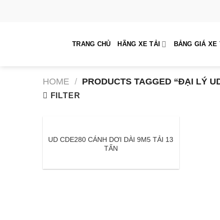
Skip
to
content
TRANG CHỦ
HÃNG XE TẢI
BẢNG GIÁ XE 
HOME
/
PRODUCTS TAGGED “ĐẠI LÝ UD
FILTER
UD CDE280 CÁNH DƠI DÀI 9M5 TẢI 13
TẤN