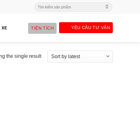
Search
for:
YÊU CẦU TƯ VẤN
TIỆN TÍCH
 XE
g the single result