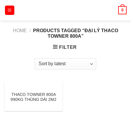
Skip
0
to
content
HOME
/
PRODUCTS TAGGED “ĐẠI LÝ THACO
TOWNER 800A”
FILTER
THACO TOWNER 800A
990KG THÙNG DÀI 2M2