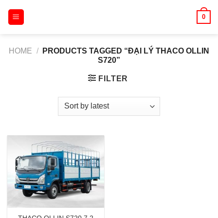
Skip
0
to
content
HOME
/
PRODUCTS TAGGED “ĐẠI LÝ THACO OLLIN
S720”
FILTER