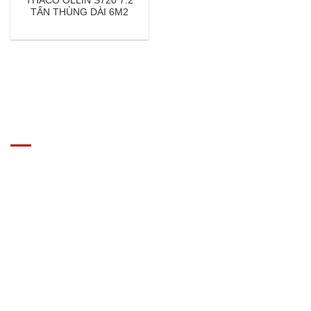
THACO OLLIN S720 7.2
TẤN THÙNG DÀI 6M2
GIÁ XE Ô TÔ TẢI
Địa chỉ: Nam Từ Liêm, Hanoi, Vietnam
SĐT: 09814.15.112
Email: Muabanxe28@gmail.com