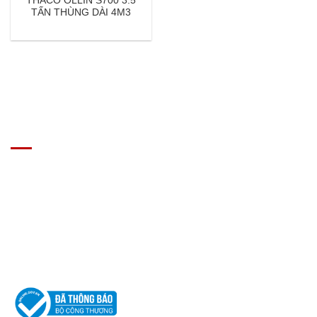
THACO OLLIN S700 3.5
TẤN THÙNG DÀI 4M3
GIÁ XE Ô TÔ TẢI
Địa chỉ: Nam Từ Liêm, Hanoi, Vietnam
SĐT: 09814.15.112
Email: Muabanxe28@gmail.com