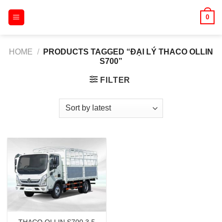
Skip
0
to
content
HOME
/
PRODUCTS TAGGED “ĐẠI LÝ THACO OLLIN
S700”
FILTER