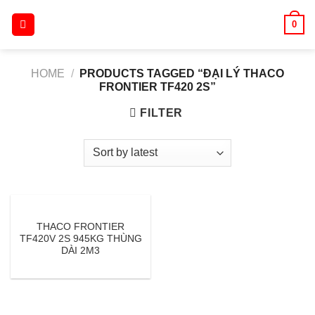
Skip
0
to
content
HOME
/
PRODUCTS TAGGED “ĐẠI LÝ THACO
FRONTIER TF420 2S”
FILTER
THACO FRONTIER
TF420V 2S 945KG THÙNG
DÀI 2M3