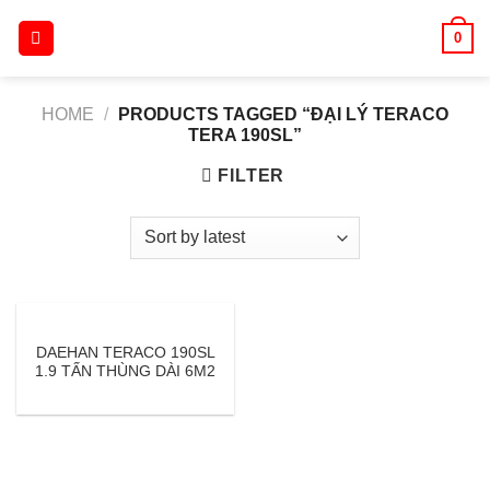
Skip
0
to
content
HOME
/
PRODUCTS TAGGED “ĐẠI LÝ TERACO
TERA 190SL”
FILTER
DAEHAN TERACO 190SL
1.9 TẤN THÙNG DÀI 6M2