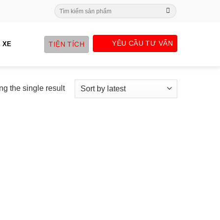
Search
for:
YÊU CẦU TƯ VẤN
TIỆN TÍCH
 XE
g the single result