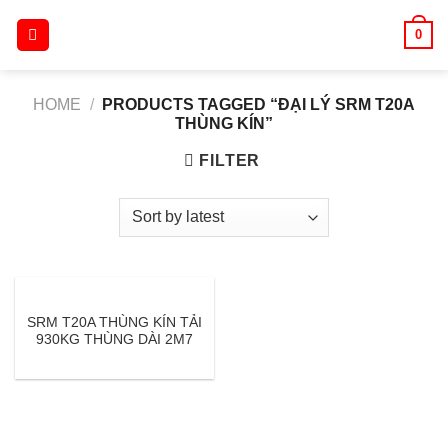
Skip
0
to
content
HOME
/
PRODUCTS TAGGED “ĐẠI LÝ SRM T20A
THÙNG KÍN”
FILTER
SRM T20A THÙNG KÍN TẢI
930KG THÙNG DÀI 2M7