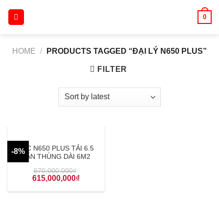
Skip
0
to
content
HOME
/
PRODUCTS TAGGED “ĐẠI LÝ N650 PLUS”
FILTER
JAC N650 PLUS TẢI 6.5
-8%
TẤN THÙNG DÀI 6M2
670,000,000
₫
615,000,000
₫