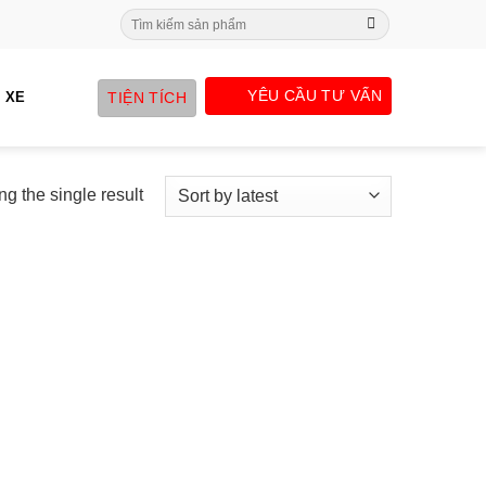
Search
for:
YÊU CẦU TƯ VẤN
TIỆN TÍCH
 XE
g the single result