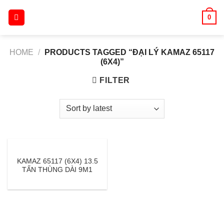
Skip
0
to
content
HOME
/
PRODUCTS TAGGED “ĐẠI LÝ KAMAZ 65117
(6X4)”
FILTER
KAMAZ 65117 (6X4) 13.5
TẤN THÙNG DÀI 9M1