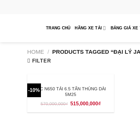
Skip
to
content
TRANG CHỦ
HÃNG XE TẢI
BẢNG GIÁ XE 
HOME
/
PRODUCTS TAGGED “ĐẠI LÝ JA
FILTER
JAC N650 TẢI 6.5 TẤN THÙNG DÀI
-10%
5M25
515,000,000
₫
570,000,000
₫