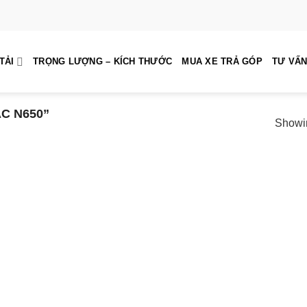
TẢI
TRỌNG LƯỢNG – KÍCH THƯỚC
MUA XE TRẢ GÓP
TƯ VẤN
C N650”
Showin