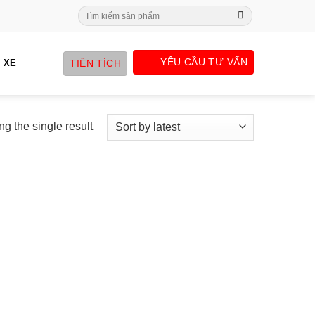
Search
for:
YÊU CẦU TƯ VẤN
TIỆN TÍCH
 XE
g the single result