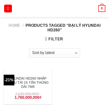
Skip
0
to
content
HOME
/
PRODUCTS TAGGED “ĐẠI LÝ HYUNDAI
HD260”
FILTER
HYUNDAI HD260 NHẬP
-21%
KHẨU TẢI 15 TẤN THÙNG
DÀI 7M8
2,230,000,000
₫
1,760,000,000
₫