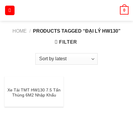
Skip
0
to
content
HOME
/
PRODUCTS TAGGED “ĐẠI LÝ HW130”
FILTER
Xe Tải TMT HW130 7.5 Tấn
Thùng 6M2 Nhập Khẩu