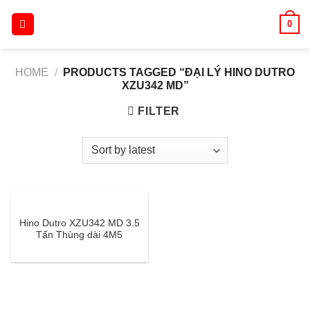
Skip
0
to
content
HOME
/
PRODUCTS TAGGED “ĐẠI LÝ HINO DUTRO
XZU342 MD”
FILTER
Hino Dutro XZU342 MD 3.5
Tấn Thùng dài 4M5