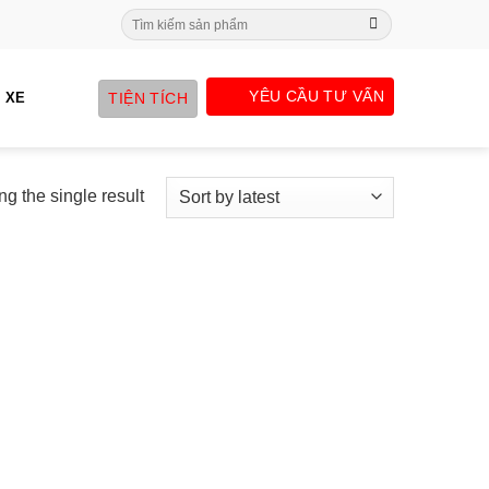
Search
for:
YÊU CẦU TƯ VẤN
TIỆN TÍCH
 XE
g the single result