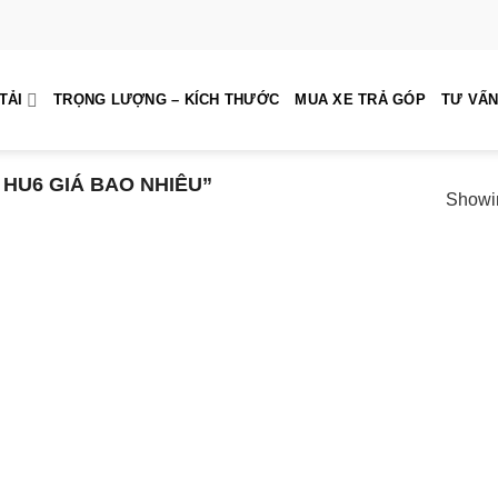
TẢI
TRỌNG LƯỢNG – KÍCH THƯỚC
MUA XE TRẢ GÓP
TƯ VẤN
U6 GIÁ BAO NHIÊU”
Showin