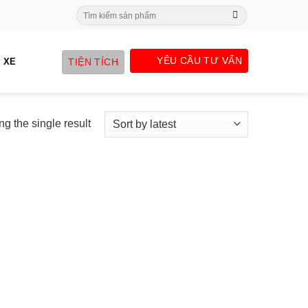
Search
for:
YÊU CẦU TƯ VẤN
TIỆN TÍCH
 XE
g the single result