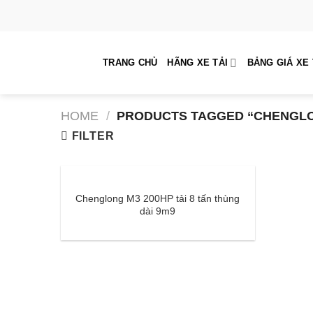
Skip
to
content
TRANG CHỦ
HÃNG XE TẢI
BẢNG GIÁ XE 
HOME
/
PRODUCTS TAGGED “CHENGLO
FILTER
Chenglong M3 200HP tải 8 tấn thùng
dài 9m9