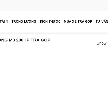
TẢI
TRỌNG LƯỢNG – KÍCH THƯỚC
MUA XE TRẢ GÓP
TƯ VẤN
NG M3 200HP TRẢ GÓP”
Showin