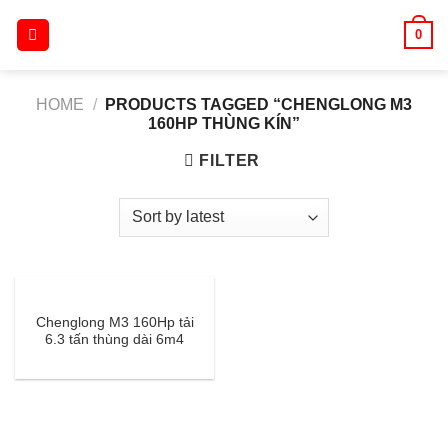
Skip
0
to
content
HOME
/
PRODUCTS TAGGED “CHENGLONG M3
160HP THÙNG KÍN”
FILTER
Chenglong M3 160Hp tải
6.3 tấn thùng dài 6m4