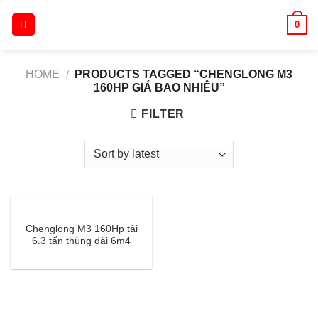
Skip
0
to
content
HOME
/
PRODUCTS TAGGED “CHENGLONG M3
160HP GIÁ BAO NHIÊU”
FILTER
Chenglong M3 160Hp tải
6.3 tấn thùng dài 6m4