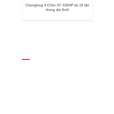
Chenglong 4 Chân H7 330HP tải 18 tấn
thùng dài 9m5
GIÁ XE Ô TÔ TẢI
Địa chỉ: Nam Từ Liêm, Hanoi, Vietnam
SĐT: 09814.15.112
Email: Muabanxe28@gmail.com