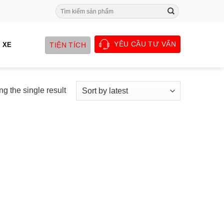
Search
for:
YÊU CẦU TƯ VẤN
TIỆN TÍCH
 XE
g the single result