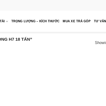
TẢI
TRỌNG LƯỢNG – KÍCH THƯỚC
MUA XE TRẢ GÓP
TƯ VẤN
G H7 18 TẤN”
Showin