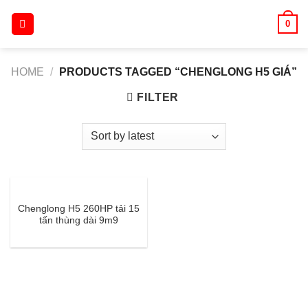
Skip
0
to
content
HOME
/
PRODUCTS TAGGED “CHENGLONG H5 GIÁ”
FILTER
Chenglong H5 260HP tải 15
tấn thùng dài 9m9