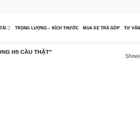
TẢI
TRỌNG LƯỢNG – KÍCH THƯỚC
MUA XE TRẢ GÓP
TƯ VẤN
NG H5 CẦU THẬT”
Showin