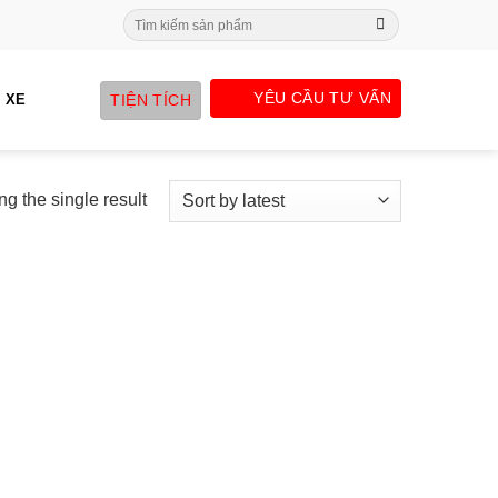
Search
for:
YÊU CẦU TƯ VẤN
TIỆN TÍCH
 XE
g the single result