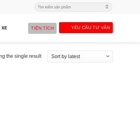
Search
for:
YÊU CẦU TƯ VẤN
TIỆN TÍCH
 XE
g the single result