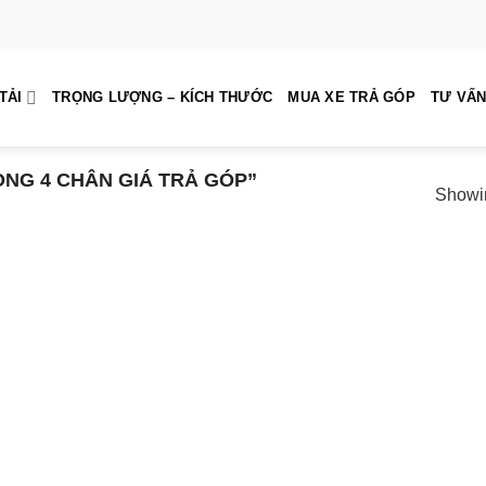
TẢI
TRỌNG LƯỢNG – KÍCH THƯỚC
MUA XE TRẢ GÓP
TƯ VẤN
G 4 CHÂN GIÁ TRẢ GÓP”
Showin