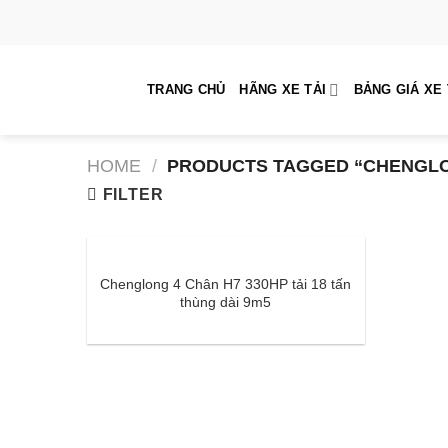
Skip
to
content
TRANG CHỦ
HÃNG XE TẢI
BẢNG GIÁ XE 
HOME
/
PRODUCTS TAGGED “CHENGLON
FILTER
Chenglong 4 Chân H7 330HP tải 18 tấn
thùng dài 9m5