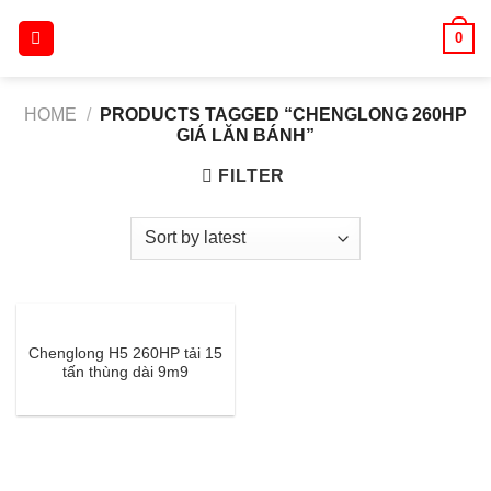
Skip
0
to
content
HOME
/
PRODUCTS TAGGED “CHENGLONG 260HP
GIÁ LĂN BÁNH”
FILTER
Chenglong H5 260HP tải 15
tấn thùng dài 9m9