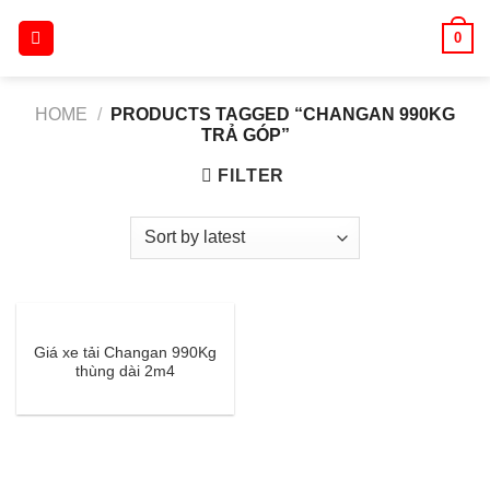
Skip
0
to
content
HOME
/
PRODUCTS TAGGED “CHANGAN 990KG
TRẢ GÓP”
FILTER
Giá xe tải Changan 990Kg
thùng dài 2m4