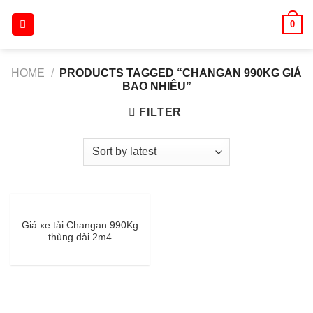
Skip
0
to
content
HOME
/
PRODUCTS TAGGED “CHANGAN 990KG GIÁ
BAO NHIÊU”
FILTER
Giá xe tải Changan 990Kg
thùng dài 2m4