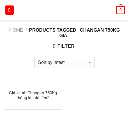
Skip
0
to
content
HOME
/
PRODUCTS TAGGED “CHANGAN 750KG
GIÁ”
FILTER
Giá xe tải Changan 750Kg
thùng kín dài 2m2