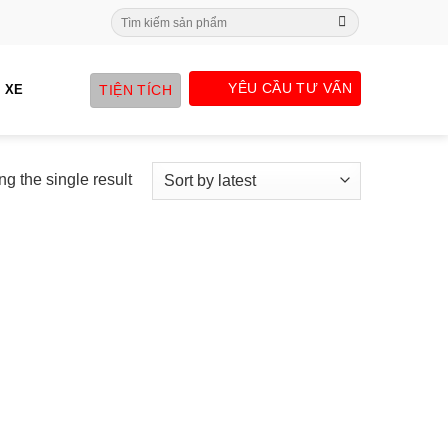
Search
for:
YÊU CẦU TƯ VẤN
TIỆN TÍCH
 XE
g the single result