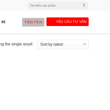
Search
for:
YÊU CẦU TƯ VẤN
TIỆN TÍCH
 XE
g the single result