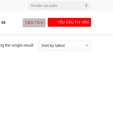
Search
for:
YÊU CẦU TƯ VẤN
TIỆN TÍCH
 XE
g the single result