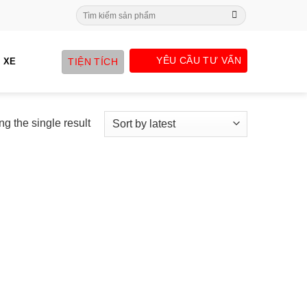
Search
for:
YÊU CẦU TƯ VẤN
TIỆN TÍCH
 XE
g the single result