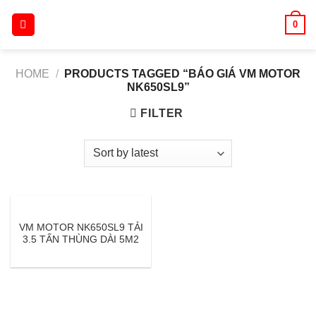
Skip
0
to
content
HOME
/
PRODUCTS TAGGED “BÁO GIÁ VM MOTOR
NK650SL9”
FILTER
VM MOTOR NK650SL9 TẢI
3.5 TẤN THÙNG DÀI 5M2