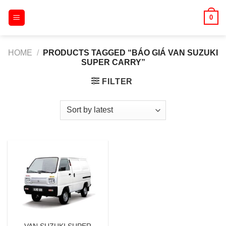
Skip
0
to
content
HOME
/
PRODUCTS TAGGED “BÁO GIÁ VAN SUZUKI
SUPER CARRY”
FILTER