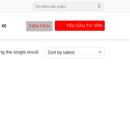
Search
for:
YÊU CẦU TƯ VẤN
TIỆN TÍCH
 XE
g the single result