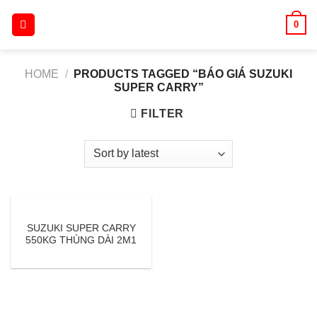
Skip
0
to
content
HOME
/
PRODUCTS TAGGED “BÁO GIÁ SUZUKI
SUPER CARRY”
FILTER
SUZUKI SUPER CARRY
550KG THÙNG DÀI 2M1