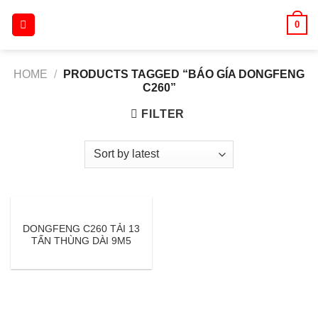
Skip
0
to
content
HOME
/
PRODUCTS TAGGED “BÁO GÍA DONGFENG
C260”
FILTER
DONGFENG C260 TẢI 13
TẤN THÙNG DÀI 9M5