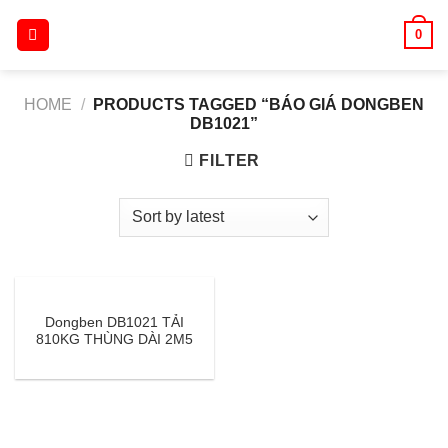
Skip
0
to
content
HOME
/
PRODUCTS TAGGED “BÁO GIÁ DONGBEN
DB1021”
FILTER
Dongben DB1021 TẢI
810KG THÙNG DÀI 2M5