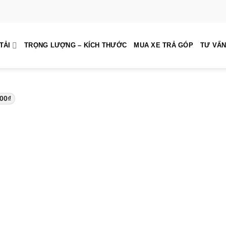
TẢI
TRỌNG LƯỢNG – KÍCH THƯỚC
MUA XE TRẢ GÓP
TƯ VẤN
000
₫
ĐĂNG KÝ TƯ VẤN