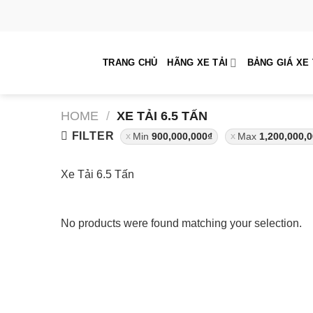
Skip
to
content
TRANG CHỦ
HÃNG XE TẢI
BẢNG GIÁ XE 
HOME
/
XE TẢI 6.5 TẤN
FILTER
Min
900,000,000
₫
Max
1,200,000,
Xe Tải 6.5 Tấn
No products were found matching your selection.
GIÁ XE Ô TÔ TẢI