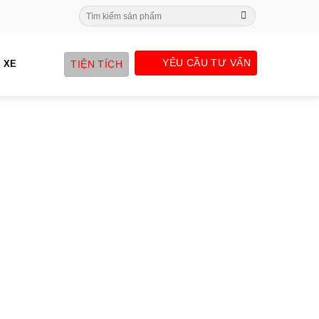
Search
for:
YÊU CẦU TƯ VẤN
TIỆN TÍCH
 XE