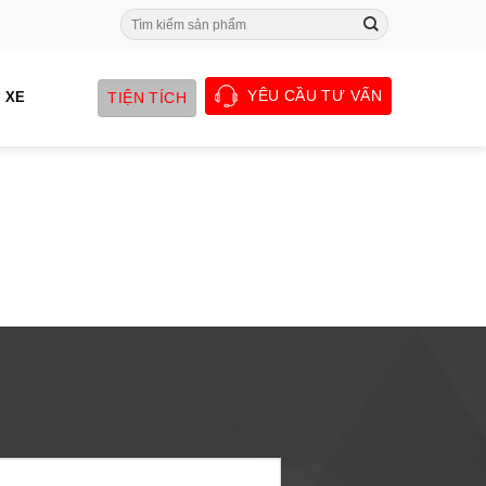
Search
for:
YÊU CẦU TƯ VẤN
TIỆN TÍCH
 XE