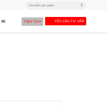
Search
for:
YÊU CẦU TƯ VẤN
TIỆN TÍCH
 XE