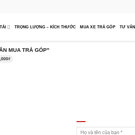
TẢI
TRỌNG LƯỢNG – KÍCH THƯỚC
MUA XE TRẢ GÓP
TƯ VẤN
ÂN MUA TRẢ GÓP”
,000
₫
ĐĂNG KÝ TƯ VẤN