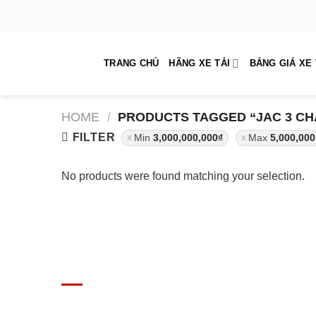
Skip
to
content
TRANG CHỦ
HÃNG XE TẢI
BẢNG GIÁ XE 
HOME
/
PRODUCTS TAGGED “JAC 3 CH
FILTER
Min
3,000,000,000
₫
Max
5,000,000
No products were found matching your selection.
GIÁ XE Ô TÔ TẢI
Địa chỉ: Nam Từ Liêm, Hanoi, Vietnam