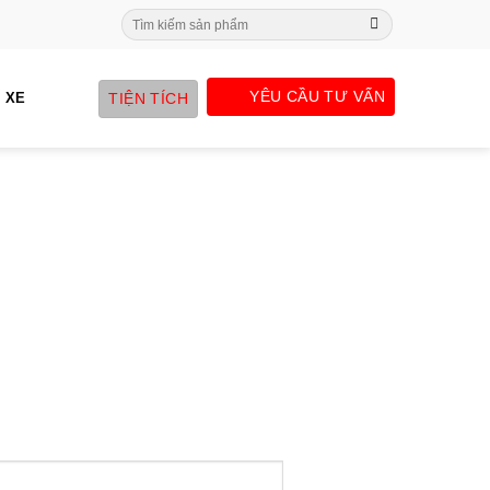
Search
for:
YÊU CẦU TƯ VẤN
TIỆN TÍCH
 XE