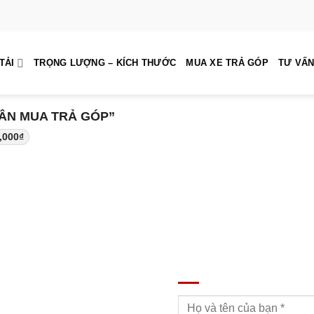
TẢI
TRỌNG LƯỢNG – KÍCH THƯỚC
MUA XE TRẢ GÓP
TƯ VẤN
ÂN MUA TRẢ GÓP”
,000
₫
ĐĂNG KÝ TƯ VẤN