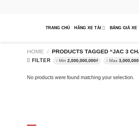
Skip
to
content
TRANG CHỦ
HÃNG XE TẢI
BẢNG GIÁ XE 
HOME
/
PRODUCTS TAGGED “JAC 3 CH
FILTER
Min
2,000,000,000
₫
Max
3,000,000
No products were found matching your selection.
GIÁ XE Ô TÔ TẢI
Địa chỉ: Nam Từ Liêm, Hanoi, Vietnam