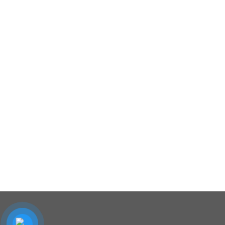
SĐT: 09814.15.112
Email: Muabanxe28@gmail.com