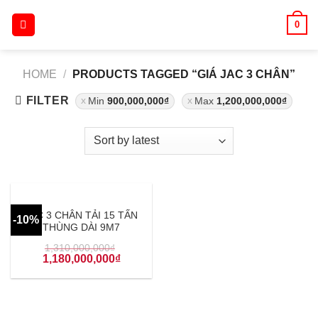
Skip
0
to
content
HOME
/
PRODUCTS TAGGED “GIÁ JAC 3 CHÂN”
FILTER
Min
900,000,000
₫
Max
1,200,000,000
₫
JAC 3 CHÂN TẢI 15 TẤN
-10%
THÙNG DÀI 9M7
1,310,000,000
₫
1,180,000,000
₫