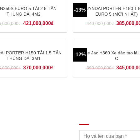
N250S EURO 5 TẢI 2.5 TẤN
HUYNDAI PORTER H150 1.
-13%
THÙNG DÀI 4M2
EURO 5 (MỚI NHẤT)
421,000,000
₫
385,000,0
6,000,000
₫
440,000,000
₫
AI PORTER H150 TẢI 1.5 TẤN
Giá xe Jac H360 Xe đào tạo lái
-12%
THÙNG DÀI 3M1
C
370,000,000
₫
345,000,0
5,000,000
₫
390,000,000
₫
ĐĂNG KÝ TƯ VẤN