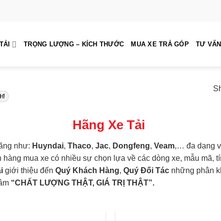
TẢI
TRỌNG LƯỢNG – KÍCH THƯỚC
MUA XE TRẢ GÓP
TƯ VẤN
Sh
0
₫
Hãng Xe Tải
hãng như:
Huyndai
,
Thaco
,
Jac
,
Dongfeng
,
Veam
,… đa dạng v
h hàng mua xe có nhiều sự chọn lựa về các dòng xe, mẫu mã, t
i
giới thiệu đến
Quý Khách Hàng
,
Quý Đối Tác
những phân kh
hâm
“CHẤT LƯỢNG THẬT, GIÁ TRỊ THẬT”.