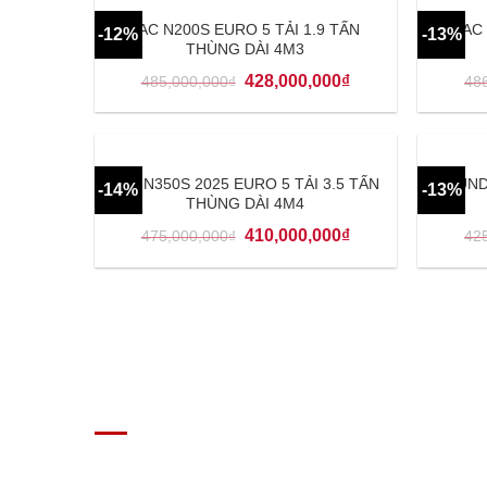
JAC N200S EURO 5 TẢI 1.9 TẤN
JAC 
-12%
-13%
THÙNG DÀI 4M3
428,000,000
₫
485,000,000
₫
48
JAC N350S 2025 EURO 5 TẢI 3.5 TẤN
HYUND
-14%
-13%
THÙNG DÀI 4M4
410,000,000
₫
475,000,000
₫
42
GIÁ XE Ô TÔ TẢI
Địa chỉ: Nam Từ Liêm, Hanoi, Vietnam