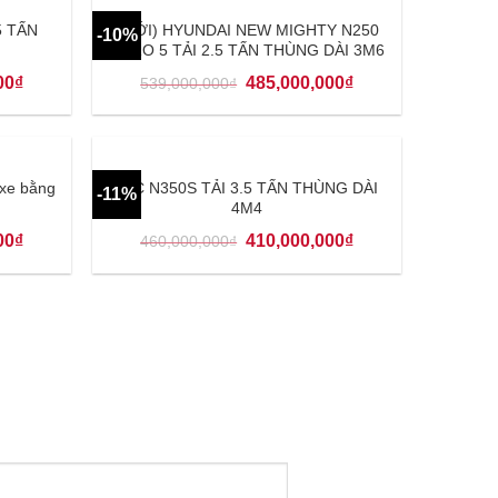
5 TẤN
(MỚI) HYUNDAI NEW MIGHTY N250
-10%
EURO 5 TẢI 2.5 TẤN THÙNG DÀI 3M6
00
₫
485,000,000
₫
539,000,000
₫
 xe bằng
JAC N350S TẢI 3.5 TẤN THÙNG DÀI
-11%
4M4
00
₫
410,000,000
₫
460,000,000
₫